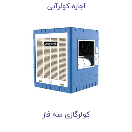
اجاره کولرآبی
کولرگازی سه فاز