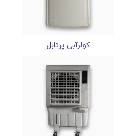
کولرآبی پرتابل