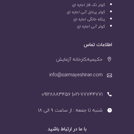
کولر تک فاز اجاره ای
کولر پرتابل آبی اجاره ای
پنکه خانگی اجاره ای
کولر آبی اجاره ای
اطلاعات تماس
حکیمیه,کارخانه آزمایش
info@sarmayeshiran.com
021-77744771| 09128883456
شنبه تا جمعه : از ساعت ۹ الی ۱۸
با ما در ارتباط باشید