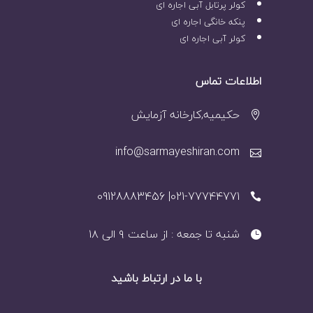
کولر پرتابل آبی اجاره ای
پنکه خانگی اجاره ای
کولر آبی اجاره ای
اطلاعات تماس
حکیمیه,کارخانه آزمایش
info@sarmayeshiran.com
021-77744771| 09128883456
شنبه تا جمعه : از ساعت ۹ الی ۱۸
با ما در ارتباط باشید