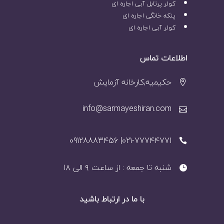
کولر پرتابل آبی اجاره ای
پنکه خانگی اجاره ای
کولر آبی اجاره ای
اطلاعات تماس
حکیمیه,کارخانه آزمایش
info@sarmayeshiran.com
021-77744771| 09128883456
شنبه تا جمعه : از ساعت ۹ الی ۱۸
با ما در ارتباط باشید