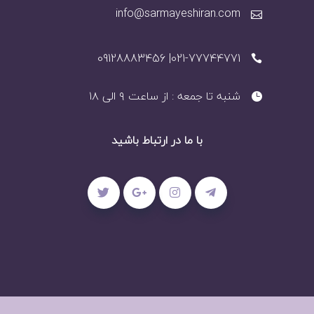
info@sarmayeshiran.com
021-77744771| 09128883456
شنبه تا جمعه : از ساعت ۹ الی ۱۸
با ما در ارتباط باشید