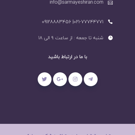
info@sarmayeshiran.com
021-77744771| 09128883456
شنبه تا جمعه : از ساعت ۹ الی ۱۸
با ما در ارتباط باشید